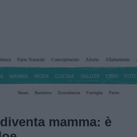
idanza
Parto Naturale
Concepimento
Aborto
Allattamento
ZA
MAMMA
MODA
CUCINA
SALUTE
LIBRI
FOTO
News
Bambino
Gravidanza
Famiglia
Parto
 diventa mamma: è
loe