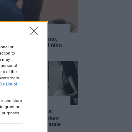
News
Parliamo, seriamente,
della sindrome del nido
sonal or
vuoto
ection to
ou may
 personal
out of the
 downstream
B’s List of
er and store
News
to grant or
Adolescenti incinta:
ed purposes
l'importanza di parlare
di assistenza prenatale
alle teenager