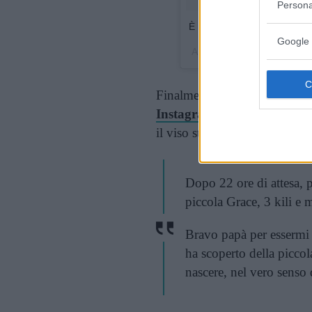
Persona
È nata Grace
Google 
A post shared by Clio (@cl
Finalmente, l’
annuncio della
Instagram
della blogger
, f
il viso stanco della donna, ma
Dopo 22 ore di attesa, p
piccola Grace, 3 kili e
Bravo papà per essermi 
ha scoperto della piccol
nascere, nel vero senso 