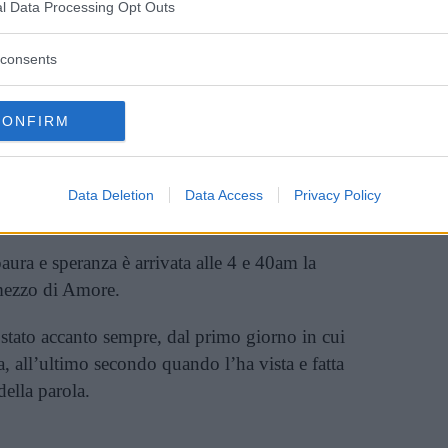
l Data Processing Opt Outs
consents
iomakeup_official) on
Jul 29, 2017 at 2:28am PDT
CONFIRM
 nascita
arriva direttamente dal
profilo
ra tenere fotografie della bambina appena nata e
 totalmente felice.
Data Deletion
Data Access
Privacy Policy
aura e speranza è arrivata alle 4 e 40am la
 mezzo di Amore.
stato accanto sempre, dal primo giorno in cui
a, all’ultimo secondo quando l’ha vista e fatta
della parola.