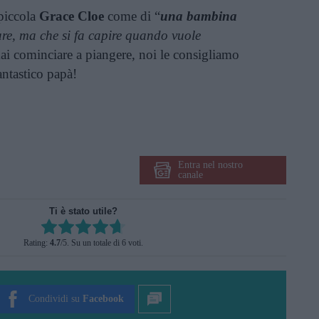
 piccola
Grace Cloe
come di “
una bambina
are, ma che si fa capire quando vuole
i cominciare a piangere, noi le consigliamo
antastico papà!
Entra nel nostro
canale
Ti è stato utile?
Rate this item:
Rating:
4.7
/5. Su un totale di 6 voti.
SUBMIT RATING
Condividi su
Facebook