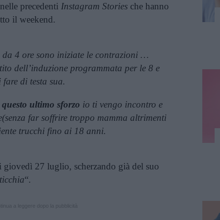
 nelle precedenti
Instagram Stories
che hanno
utto il weekend.
da 4 ore sono iniziate le contrazioni …
ntito dell’induzione programmata per le 8 e
fare di testa sua.
questo ultimo sforzo
io ti vengo incontro e
te(senza far soffrire troppo mamma altrimenti
nte trucchi fino ai 18 anni.
i giovedì 27 luglio, scherzando già del suo
ticchia
“.
inua a leggere dopo la pubblicità