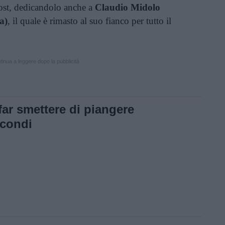
ost, dedicandolo anche a
Claudio Midolo
a)
, il quale è rimasto al suo fianco per tutto il
inua a leggere dopo la pubblicità
 far smettere di piangere
econdi