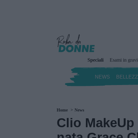
Speciali
Esami in grav
NEWS
BELLEZ
Home
News
Clio MakeUp
nata Grace C