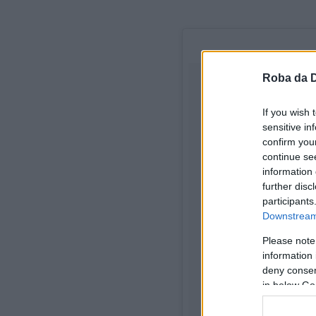
Roba da 
If you wish 
sensitive in
confirm you
continue se
information 
further disc
participants
Downstream 
Please note
information 
deny consent
in below Go