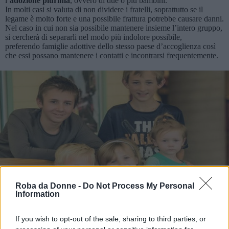
l’
adozione plurima
, ovvero di due o più bambini.
In molti casi si valuta di non dividere i fratelli, soprattutto se il
legame è molto forte e una possibile frattura potrebbe causare danni.
Nel caso in cui non sia possibile mantenere insieme l’intero gruppo,
si cercherà di separarli nel modo più indolore possibile,
preferendo famiglie adottive dello stesso paese d’accoglienza così
che essi possano mantenere i contatti e incontrarsi frequentemente.
Vi Raccomandiamo...
Roba da Donne -
Do Not Process My Personal
Information
AAA Cercasi famiglia che adotti, insieme,
questi cinque fratelli
If you wish to opt-out of the sale, sharing to third parties, or