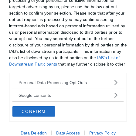
L’adozione a distanza
processing of your personal or sensitive information for
targeted advertising by us, please use the below opt-out
section to confirm your selection. Please note that after your
L’adozione non è però solo un piano B per quelle persone che per
opt-out request is processed you may continue seeing
salute, sessualità o solitudine non possono avere figli. Rimane infatti
anche una decisione che si prende soprattutto per il bene del
interest-based ads based on personal information utilized by
bambino, per garantire sostengo a chi non ne ha. Coloro che quindi
us or personal information disclosed to third parties prior to
potrebbero avere figli naturali, o li hanno già, ma decidono
your opt-out. You may separately opt-out of the further
comunque di adottare sono doppiamente meritevoli. È chiaro però,
disclosure of your personal information by third parties on the
inutile negarlo, che se l’iter burocratico per l’adozione è sfiancante
IAB’s list of downstream participants. This information may
per chi non ha alternativa, diventa un impegno troppo grande per
also be disclosed by us to third parties on the
IAB’s List of
chi è spinto dalla sola generosità.
Downstream Participants
that may further disclose it to other
third parties.
Continua a leggere dopo la pubblicità
Please note that this website/app uses one or more Google
Personal Data Processing Opt Outs
services and may gather and store information including but
not limited to your visit or usage behaviour. You may click to
Sappiamo che non dovremmo dire così, che la felicità di un
Google consents
grant or deny consent to Google and its third-party tags to
bambino non ha prezzo e sopportare tempi lunghi e burocrazia non
è nulla in confronto al sorriso di chi finalmente trova una casa.
use your data for below specified purposes in below Google
CONFIRM
Tuttavia la realtà è più cruda e spesso scintille di generosità che si
consent section.
accendono all’interno di una coppia vengono subito spente dalle
difficoltà pratiche dell’adozione. A volte, magari di fronte a grandi
tragedie che colpiscono i paesi più poveri del mondo, ci sentiamo
Data Deletion
Data Access
Privacy Policy
stringere il cuore e desideriamo poter aiutare uno di quei bambini