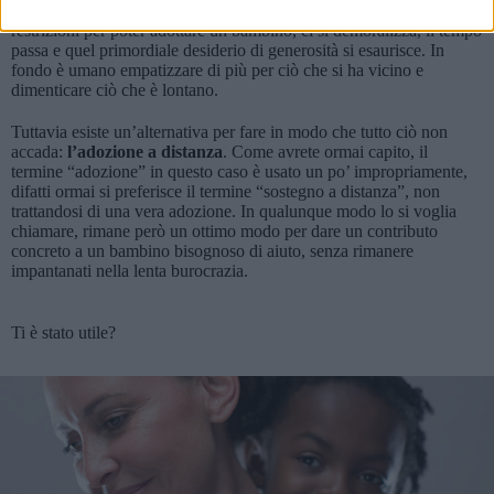
sfortunati, allora ci s’informa e si scoprono le complicate modalità e
restrizioni per poter adottare un bambino, ci si demoralizza, il tempo
passa e quel primordiale desiderio di generosità si esaurisce. In
fondo è umano empatizzare di più per ciò che si ha vicino e
dimenticare ciò che è lontano.
Tuttavia esiste un’alternativa per fare in modo che tutto ciò non
accada:
l’adozione a distanza
. Come avrete ormai capito, il
termine “adozione” in questo caso è usato un po’ impropriamente,
difatti ormai si preferisce il termine “sostegno a distanza”, non
trattandosi di una vera adozione. In qualunque modo lo si voglia
chiamare, rimane però un ottimo modo per dare un contributo
concreto a un bambino bisognoso di aiuto, senza rimanere
impantanati nella lenta burocrazia.
Ti è stato utile?