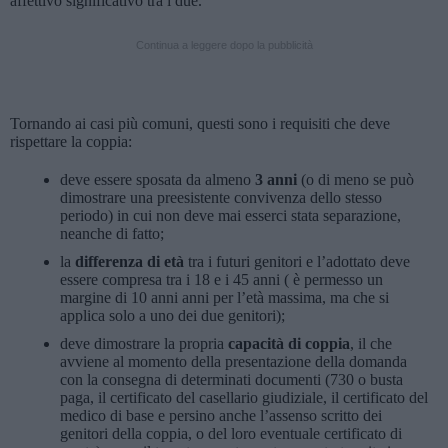
affettivo significativo tra i due.
Continua a leggere dopo la pubblicità
Tornando ai casi più comuni, questi sono i requisiti che deve
rispettare la coppia:
deve essere sposata da almeno
3 anni
(o di meno se può
dimostrare una preesistente convivenza dello stesso
periodo) in cui non deve mai esserci stata separazione,
neanche di fatto;
la
differenza di età
tra i futuri genitori e l’adottato deve
essere compresa tra i 18 e i 45 anni ( è permesso un
margine di 10 anni anni per l’età massima, ma che si
applica solo a uno dei due genitori);
deve dimostrare la propria
capacità di coppia
, il che
avviene al momento della presentazione della domanda
con la consegna di determinati documenti (730 o busta
paga, il certificato del casellario giudiziale, il certificato del
medico di base e persino anche l’assenso scritto dei
genitori della coppia, o del loro eventuale certificato di