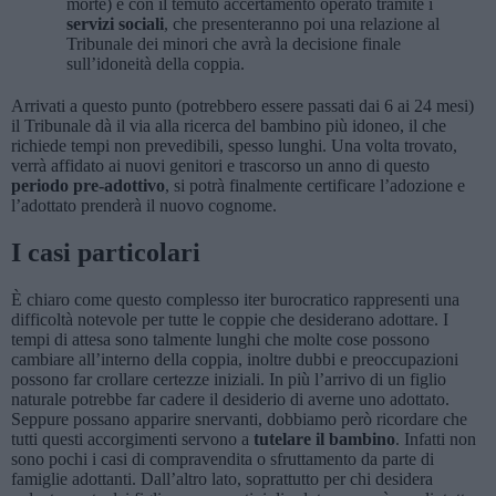
morte) e con il temuto accertamento operato tramite i
servizi sociali
, che presenteranno poi una relazione al
Tribunale dei minori che avrà la decisione finale
sull’idoneità della coppia.
Arrivati a questo punto (potrebbero essere passati dai 6 ai 24 mesi)
il Tribunale dà il via alla ricerca del bambino più idoneo, il che
richiede tempi non prevedibili, spesso lunghi. Una volta trovato,
verrà affidato ai nuovi genitori e trascorso un anno di questo
periodo pre-adottivo
, si potrà finalmente certificare l’adozione e
l’adottato prenderà il nuovo cognome.
I casi particolari
È chiaro come questo complesso iter burocratico rappresenti una
difficoltà notevole per tutte le coppie che desiderano adottare. I
tempi di attesa sono talmente lunghi che molte cose possono
cambiare all’interno della coppia, inoltre dubbi e preoccupazioni
possono far crollare certezze iniziali. In più l’arrivo di un figlio
naturale potrebbe far cadere il desiderio di averne uno adottato.
Seppure possano apparire snervanti, dobbiamo però ricordare che
tutti questi accorgimenti servono a
tutelare il bambino
. Infatti non
sono pochi i casi di compravendita o sfruttamento da parte di
famiglie adottanti. Dall’altro lato, soprattutto per chi desidera