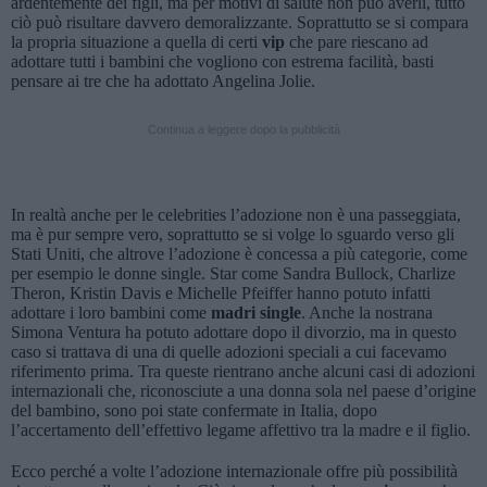
ardentemente dei figli, ma per motivi di salute non può averli, tutto
ciò può risultare davvero demoralizzante. Soprattutto se si compara
la propria situazione a quella di certi
vip
che pare riescano ad
adottare tutti i bambini che vogliono con estrema facilità, basti
pensare ai tre che ha adottato Angelina Jolie.
Continua a leggere dopo la pubblicità
In realtà anche per le celebrities l’adozione non è una passeggiata,
ma è pur sempre vero, soprattutto se si volge lo sguardo verso gli
Stati Uniti, che altrove l’adozione è concessa a più categorie, come
per esempio le donne single. Star come Sandra Bullock, Charlize
Theron, Kristin Davis e Michelle Pfeiffer hanno potuto infatti
adottare i loro bambini come
madri single
. Anche la nostrana
Simona Ventura ha potuto adottare dopo il divorzio, ma in questo
caso si trattava di una di quelle adozioni speciali a cui facevamo
riferimento prima. Tra queste rientrano anche alcuni casi di adozioni
internazionali che, riconosciute a una donna sola nel paese d’origine
del bambino, sono poi state confermate in Italia, dopo
l’accertamento dell’effettivo legame affettivo tra la madre e il figlio.
Ecco perché a volte l’adozione internazionale offre più possibilità