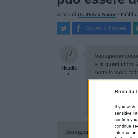
A cura di
Dr. Marco Nuara
Pubblic
Condividi su
Facebook
buongiorno dottore
e in questi ultimi
claudia
notte fa molta fati
r.
sentiamo russare d
mesi fa non aveva
Roba da 
grazie mille
If you wish 
sensitive in
confirm you
continue se
Buongiorno Claudia,
information 