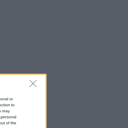
sonal or
ection to
ou may
 personal
out of the