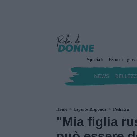
Speciali
Esami in grav
NEWS
BELLEZ
Home
Esperto Risponde
Pediatra
"Mia figlia r
può essere 