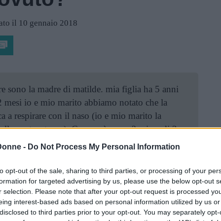
ato il 10 gennaio 2018
 sono la madre di matilde. mia figlia ha 5 anni
 2 mesi io e mio marito abbiamo notato che la
ca a respirare con il naso (io e mio marito la
alla nostra stanza). Cosa può essere? prima di 2
 mai russato prima d’ora. Devo preoccuparmi?
Donne -
Do Not Process My Personal Information
to opt-out of the sale, sharing to third parties, or processing of your per
formation for targeted advertising by us, please use the below opt-out s
r selection. Please note that after your opt-out request is processed y
eing interest-based ads based on personal information utilized by us or
disclosed to third parties prior to your opt-out. You may separately opt-