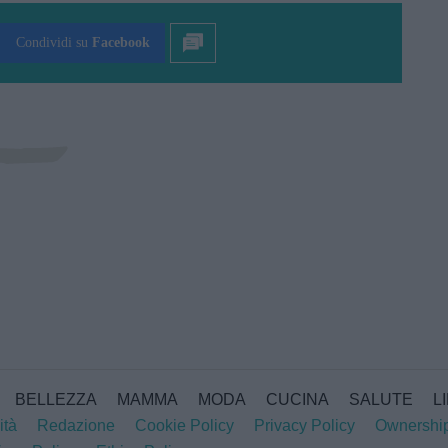
SUBMIT RATING
Condividi su
Facebook
BELLEZZA
MAMMA
MODA
CUCINA
SALUTE
L
ità
Redazione
Cookie Policy
Privacy Policy
Ownershi