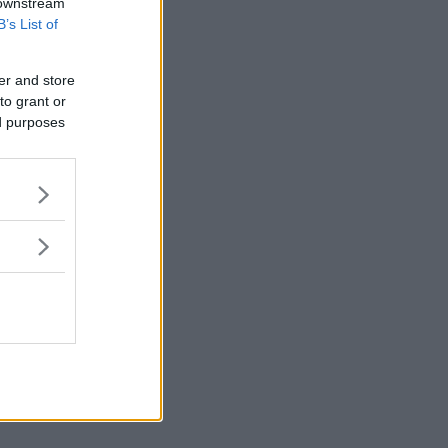
 downstream
B’s List of
er and store
to grant or
ed purposes