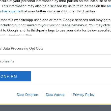
losure of your personal information by third parties on the IAB’s list of
il suo pediatra curante.
Dr. Marco
. This information may also be disclosed by us to third parties on the
IA
ire una visita specialistica
Nuara
Participants
that may further disclose it to other third parties.
ficare la causa del respiro
 that this website/app uses one or more Google services and may gath
 Ipertrofia dei turbinati nasali?
including but not limited to your visit or usage behaviour. You may click 
). Potrebbe trattarsi anche di
 to Google and its third-party tags to use your data for below specifi
l caso in cui la storia e la
ogle consent section.
rinite allergica sarete indirizzati
 eseguire i test del caso.
l Data Processing Opt Outs
consents
MENTE ORIENTATIVO E NON SOSTITUISCE IN
EDICO CURANTE O DELLO SPECIALISTA DI
CONFIRM
Ti è stato utile?
Data Deletion
Data Access
Privacy Policy
Rate this item:
Non ci sono ancora voti.