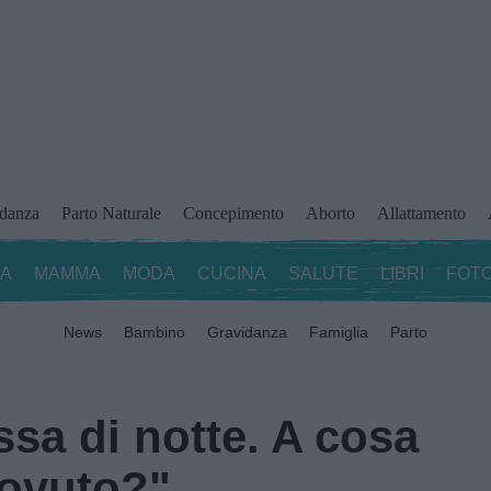
idanza
Parto Naturale
Concepimento
Aborto
Allattamento
ZA
MAMMA
MODA
CUCINA
SALUTE
LIBRI
FOTO
News
Bambino
Gravidanza
Famiglia
Parto
ussa di notte. A cosa
dovuto?"