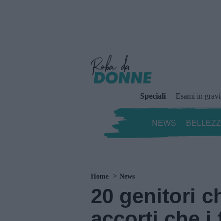
Speciali
Esami in grav
NEWS
BELLEZ
Home
News
20 genitori c
accorti che i 