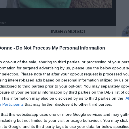
inner
INGRANDISCI
Donne -
Do Not Process My Personal Information
Condividi su
Facebook
to opt-out of the sale, sharing to third parties, or processing of your per
formation for targeted advertising by us, please use the below opt-out s
r selection. Please note that after your opt-out request is processed y
eing interest-based ads based on personal information utilized by us or
ettare che i figli siano cresciuti (anche quando
disclosed to third parties prior to your opt-out. You may separately opt-
ive tanto dei
30-40enni
che sembrano non
losure of your personal information by third parties on the IAB’s list of
genitori tardano a volte sia a tagliare il
. This information may also be disclosed by us to third parties on the
IA
a non percepire con assolutezza il tempo che
Participants
that may further disclose it to other third parties.
liamo sollevare una polemica ma sorridere un
 that this website/app uses one or more Google services and may gath
d appiattire il tempo trascorso in un filo tanto
including but not limited to your visit or usage behaviour. You may click 
 to Google and its third-party tags to use your data for below specifi
.