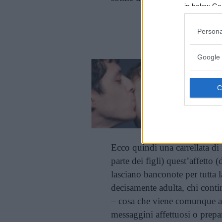
in below Go
Cont
Persona
Google 
Ecco quindi una carrellata d
parte dei figli) quest’affetto 
lasciano banconote per tutta 
decisamente adulta, chi cont
– cosa che viene comunque a
messaggini affettuosi o prepar