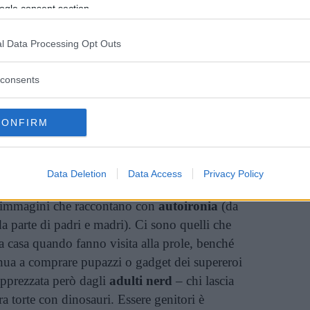
ogle consent section.
inua a leggere dopo la pubblicità
l Data Processing Opt Outs
consents
Vi raccomandiamo...
CONFIRM
Come il Segno Zodiacale Influisce sul
Modo di Essere Genitori!
Data Deletion
Data Access
Privacy Policy
i immagini che raccontano con
autoironia
(da
(da parte di padri e madri). Ci sono quelli che
la casa quando fanno visita alla prole, benché
inua a comprare pupazzi o gadget dei supereroi
pprezzata però dagli
adulti nerd
– chi lascia
a torte con dinosauri. Essere genitori è