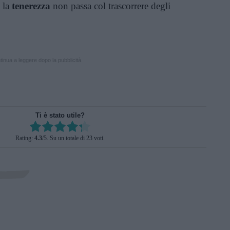
 la
tenerezza
non passa col trascorrere degli
inua a leggere dopo la pubblicità
Ti è stato utile?
Rate this item:
Rating:
4.3
/5. Su un totale di 23 voti.
SUBMIT RATING