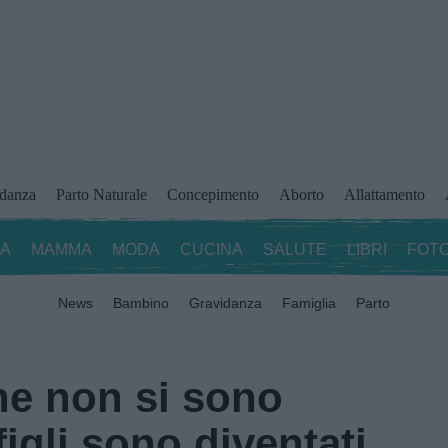
idanza
Parto Naturale
Concepimento
Aborto
Allattamento
ZA
MAMMA
MODA
CUCINA
SALUTE
LIBRI
FOTO
News
Bambino
Gravidanza
Famiglia
Parto
he non si sono
figli sono diventati