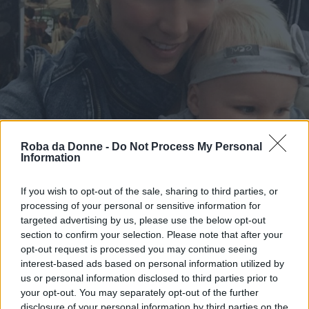
Roba da Donne -
Do Not Process My Personal
Information
If you wish to opt-out of the sale, sharing to third parties, or
Fonte: dailymail.co.uk
processing of your personal or sensitive information for
targeted advertising by us, please use the below opt-out
Nonostante l’impegno richiesto dalla
section to confirm your selection. Please note that after your
preparazione dei pasti per Grace, Shan afferma
opt-out request is processed you may continue seeing
interest-based ads based on personal information utilized by
di voler evitare che la bimba possa mangiare
us or personal information disclosed to third parties prior to
cibi eccessivamente zuccherati o confezionati.
your opt-out. You may separately opt-out of the further
disclosure of your personal information by third parties on the