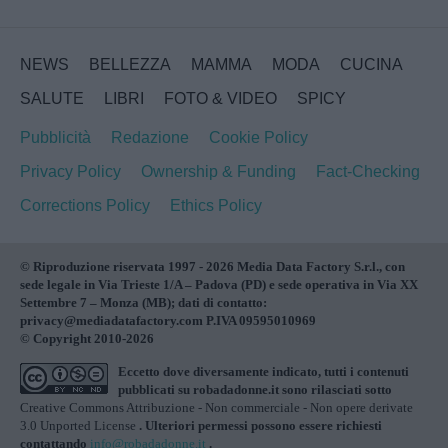
NEWS
BELLEZZA
MAMMA
MODA
CUCINA
SALUTE
LIBRI
FOTO & VIDEO
SPICY
Pubblicità
Redazione
Cookie Policy
Privacy Policy
Ownership & Funding
Fact-Checking
Corrections Policy
Ethics Policy
© Riproduzione riservata 1997 - 2026 Media Data Factory S.r.l., con
sede legale in Via Trieste 1/A – Padova (PD) e sede operativa in Via XX
Settembre 7 – Monza (MB); dati di contatto:
privacy@mediadatafactory.com P.IVA 09595010969
© Copyright 2010-2026
Eccetto dove diversamente indicato, tutti i contenuti
pubblicati su
robadadonne.it
sono rilasciati sotto
Creative Commons Attribuzione - Non commerciale - Non opere derivate
3.0 Unported License
. Ulteriori permessi possono essere richiesti
contattando
info@robadadonne.it
.