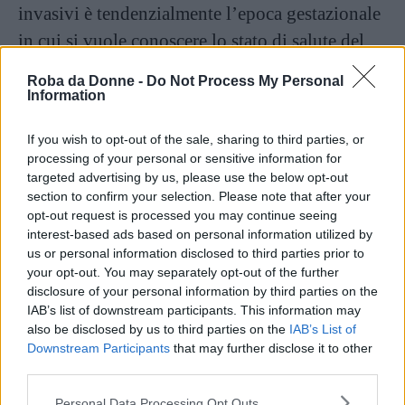
invasivi è tendenzialmente l’epoca gestazionale
in cui si vuole conoscere lo stato di salute del
bambino. Il test che si può svolgere più
Roba da Donne -
Do Not Process My Personal
a
precocemente, ovvero dalla 10
settimana di
Information
gravidanza, è il
test DNA fetale
. Subito dopo,
If you wish to opt-out of the sale, sharing to third parties, or
a
a
tra l’11
e la 13
settimana, si può effettuare il
processing of your personal or sensitive information for
Bi Test
insieme alla translucenza nucale. Infine,
targeted advertising by us, please use the below opt-out
section to confirm your selection. Please note that after your
a
a
tra la 15
e la 17
settimana, la gestante può
opt-out request is processed you may continue seeing
sottoporsi al
Tri Test
.
interest-based ads based on personal information utilized by
us or personal information disclosed to third parties prior to
your opt-out. You may separately opt-out of the further
L’affidabilità dei risultati del
disclosure of your personal information by third parties on the
test di screening prenatale:
IAB’s list of downstream participants. This information may
also be disclosed by us to third parties on the
IAB’s List of
un criterio importante di
Downstream Participants
that may further disclose it to other
scelta
third parties.
Please note that this website/app uses one or more Google
Personal Data Processing Opt Outs