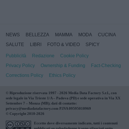
NEWS
BELLEZZA
MAMMA
MODA
CUCINA
SALUTE
LIBRI
FOTO & VIDEO
SPICY
Pubblicità
Redazione
Cookie Policy
Privacy Policy
Ownership & Funding
Fact-Checking
Corrections Policy
Ethics Policy
© Riproduzione riservata 1997 - 2026 Media Data Factory S.r.l., con
sede legale in Via Trieste 1/A – Padova (PD) e sede operativa in Via XX
Settembre 7 – Monza (MB); dati di contatto:
privacy@mediadatafactory.com P.IVA 09595010969
© Copyright 2010-2026
Eccetto dove diversamente indicato, tutti i contenuti
pubblicati su
robadadonne.it
sono rilasciati sotto