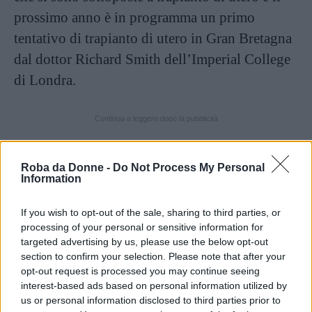
prossimo anno è in programma un primo
tentativo di trapianto di utero in Gran Bretagna
dal dottor Richard Smith dell’Imperial College
di Londra.
Continua a leggere dopo la pubblicità
Roba da Donne -
Do Not Process My Personal
Per i trans ci sono ad oggi molti interventi
Information
chirurgici che possono aiutare il loro corpo
If you wish to opt-out of the sale, sharing to third parties, or
fisico a rappresentare quella che è la loro
processing of your personal or sensitive information for
identità sessuale, si va dagli interventi facciali, a
targeted advertising by us, please use the below opt-out
section to confirm your selection. Please note that after your
quelli che riguardano la ricostruzione del seno e
opt-out request is processed you may continue seeing
anche le procedure che trasformano i genitali
interest-based ads based on personal information utilized by
maschili in una vagina.
us or personal information disclosed to third parties prior to