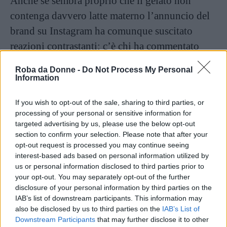
Anche se sembra proprio che il gelato non
contenga davvero latte materno l’annuncio del
brand su Instagram ha comunque suscitato
reazioni contrastanti: c’è chi ha commentato
con entusiasmo, “Adoro tutto questo, sono qui
Roba da Donne -
Do Not Process My Personal
per il caos!”, e chi invece si è detto incredulo:
Information
“Non posso credere che più di una persona
If you wish to opt-out of the sale, sharing to third parties, or
abbia pensato che fosse una buona idea”.
processing of your personal or sensitive information for
targeted advertising by us, please use the below opt-out
Non è la prima volta che qualcuno prova a
section to confirm your selection. Please note that after your
opt-out request is processed you may continue seeing
creare un gelato al latte materno. Secondo NPR,
interest-based ads based on personal information utilized by
nel 2011 una gelateria londinese aveva lanciato
us or personal information disclosed to third parties prior to
your opt-out. You may separately opt-out of the further
il gusto
Baby Gaga
utilizzando latte materno
disclosure of your personal information by third parties on the
donato, ma secondo la BBC la vendita fu
IAB’s list of downstream participants. This information may
also be disclosed by us to third parties on the
IAB’s List of
interrotta per motivi di sicurezza.
Downstream Participants
that may further disclose it to other