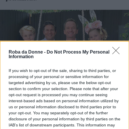
Roba da Donne -
Do Not Process My Personal
Information
If you wish to opt-out of the sale, sharing to third parties, or
Vi Raccomandiamo...
processing of your personal or sensitive information for
targeted advertising by us, please use the below opt-out
9 modi in cui le coppie omosessuali
section to confirm your selection. Please note that after your
possono diventare genitori
opt-out request is processed you may continue seeing
interest-based ads based on personal information utilized by
Continua a leggere dopo la pubblicità
us or personal information disclosed to third parties prior to
your opt-out. You may separately opt-out of the further
disclosure of your personal information by third parties on the
IAB’s list of downstream participants. This information may
È vero, suona tutto un po’ troppo “freddo”,