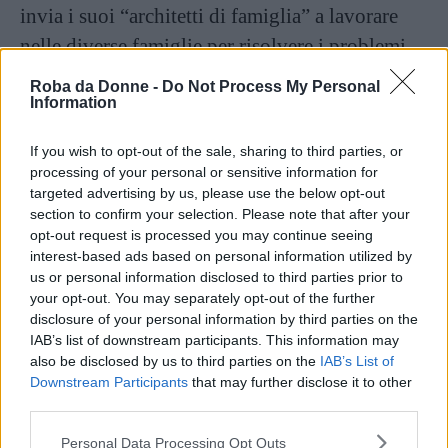
invia i suoi “architetti di famiglia” a lavorare
nelle diverse famiglie per risolvere i problemi
più eterogenei. Ma se hanno a che fare con un
Roba da Donne -
Do Not Process My Personal
liceale, con un adolescente alle prese con la
Information
dipendenza da schermo, o con casi estremi di
If you wish to opt-out of the sale, sharing to third parties, or
rivalità tra fratelli, la chiave di volta della
processing of your personal or sensitive information for
strategia sono le Nest Cam.
targeted advertising by us, please use the below opt-out
section to confirm your selection. Please note that after your
opt-out request is processed you may continue seeing
Continua a leggere dopo la pubblicità
interest-based ads based on personal information utilized by
us or personal information disclosed to third parties prior to
your opt-out. You may separately opt-out of the further
disclosure of your personal information by third parties on the
Le telecamere, installate in tutte le aree
IAB’s list of downstream participants. This information may
also be disclosed by us to third parties on the
IAB’s List of
comuni della casa, registrano le vite delle
Downstream Participants
that may further disclose it to other
famiglie
: conversazioni, discussioni, ogni
third parties.
interazione. Se qualcosa non funziona, i
Please note that this website/app uses one or more Google
Personal Data Processing Opt Outs