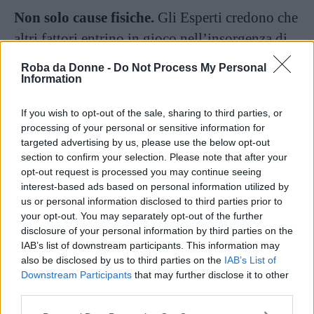
Non solo cause fisiche.
Gli Esperti credono che
altri fattori entrino in gioco nell’insorgenza di
questa malattia. Una
situazione familiare
Roba da Donne -
Do Not Process My Personal
difficile
, un
atteggiamento fortemente
Information
negativo
nei confronti della gravidanza o
altri
If you wish to opt-out of the sale, sharing to third parties, or
motivi di stress
possono influire sulla malattia.
processing of your personal or sensitive information for
Per questa ragione è sempre utile associare alla
targeted advertising by us, please use the below opt-out
section to confirm your selection. Please note that after your
terapia classica anche un
adeguato supporto
opt-out request is processed you may continue seeing
psicologico
per la futura mamma.
interest-based ads based on personal information utilized by
us or personal information disclosed to third parties prior to
your opt-out. You may separately opt-out of the further
5. La terapia giusta
disclosure of your personal information by third parties on the
IAB’s list of downstream participants. This information may
also be disclosed by us to third parties on the
IAB’s List of
Downstream Participants
that may further disclose it to other
third parties.
Please note that this website/app uses one or more Google