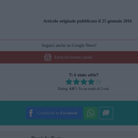
Articolo originale pubblicato il 25 gennaio 2016
Seguici anche su Google News!
Entra nel nostro canale
Ti è stato utile?
Rate this item:
Rating:
4.0
/5. Su un totale di 2 voti.
SUBMIT RATING
Condividi su
Facebook