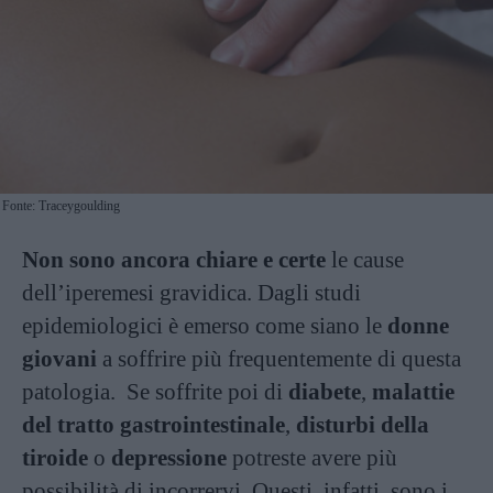
Fonte: Traceygoulding
Non sono ancora chiare e certe
le cause
dell’iperemesi gravidica. Dagli studi
epidemiologici è emerso come siano le
donne
giovani
a soffrire più frequentemente di questa
patologia. Se soffrite poi di
diabete
,
malattie
del tratto gastrointestinale
,
disturbi della
tiroide
o
depressione
potreste avere più
possibilità di incorrervi. Questi, infatti, sono i