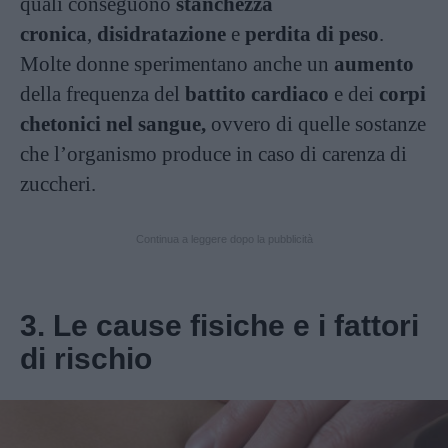
quali conseguono
stanchezza
cronica
,
disidratazione
e
perdita di peso
.
Molte donne sperimentano anche un
aumento
della frequenza del
battito cardiaco
e dei
corpi
chetonici nel sangue,
ovvero di quelle sostanze
che l’organismo produce in caso di carenza di
zuccheri.
Continua a leggere dopo la pubblicità
3. Le cause fisiche e i fattori
di rischio