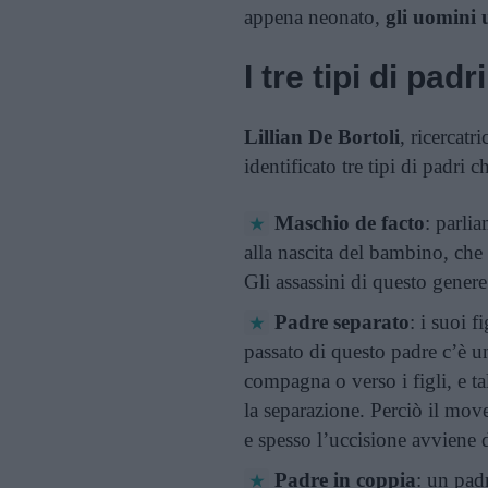
appena neonato,
gli uomini 
I tre tipi di padri
Lillian De Bortoli
, ricercat
identificato tre tipi di padri c
Maschio de facto
: parli
alla nascita del bambino, che i
Gli assassini di questo genere
Padre separato
: i suoi 
passato di questo padre c’è una
compagna o verso i figli, e t
la separazione. Perciò il mov
e spesso l’uccisione avviene d
Padre in coppia
: un padr