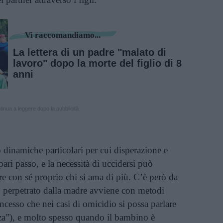
Vi raccomandiamo...
La lettera di un padre "malato di
lavoro" dopo la morte del figlio di 8
anni
inua a leggere dopo la pubblicità
no dinamiche particolari per cui disperazione e
ari passo, e la necessità di uccidersi può
are con sé proprio chi si ama di più. C’è però da
io perpetrato dalla madre avviene con metodi
esso che nei casi di omicidio si possa parlare
a”), e molto spesso quando il bambino è