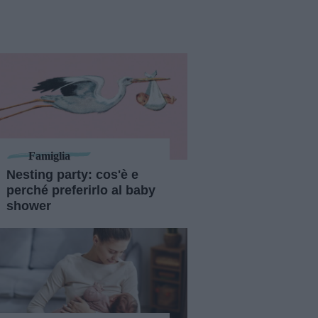
Famiglia
Nesting party: cos'è e
perché preferirlo al baby
shower