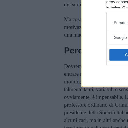
deny consent
dei suoi stessi figli.
in below Go
Ma cosa può spingere un padr
Persona
motivazioni (se vogliamo chia
una madre?
Google 
Perché un padre 
Dovremmo metterci in un’otti
entrare nella mente di un geni
mondo; è chiaro che le conca
talmente tanti, variabili e sen
ovviamente, è impensabile. L
professore ordinario di Crimi
presidente della Società Itali
alcuni casi, ma in altri anche 
irragionevole di vendicarsi del