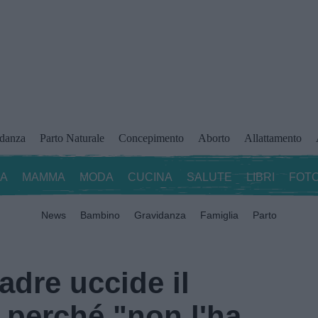
idanza
Parto Naturale
Concepimento
Aborto
Allattamento
ZA
MAMMA
MODA
CUCINA
SALUTE
LIBRI
FOTO
News
Bambino
Gravidanza
Famiglia
Parto
dre uccide il
o perché "non l'ha