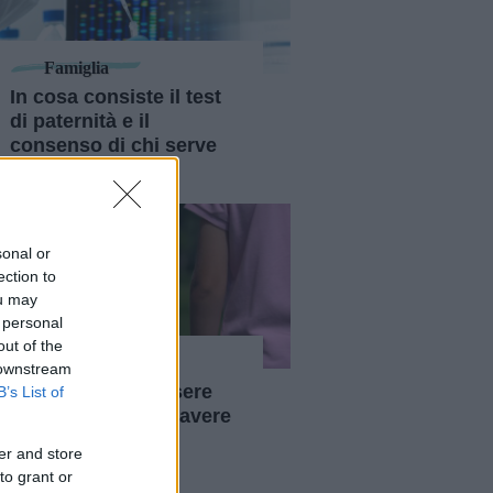
Famiglia
In cosa consiste il test
di paternità e il
consenso di chi serve
per effettuarlo
sonal or
ection to
ou may
 personal
out of the
Famiglia
 downstream
Cosa significa essere
B’s List of
genitori assenti o avere
genitori assenti
er and store
to grant or