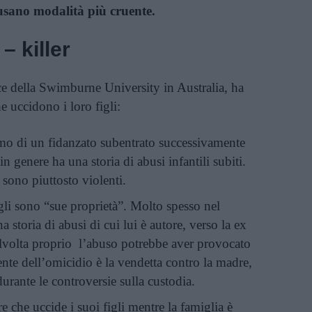
usano modalità più cruente.
 – killer
rice della Swimburne University in Australia, ha
he uccidono i loro figli:
amo di un fidanzato subentrato successivamente
n genere ha una storia di abusi infantili subiti.
 sono piuttosto violenti.
figli sono “sue proprietà”. Molto spesso nel
 storia di abusi di cui lui è autore, verso la ex
alvolta proprio l’abuso potrebbe aver provocato
ente dell’omicidio è la vendetta contro la madre,
urante le controversie sulla custodia.
e che uccide i suoi figli mentre la famiglia è