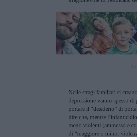
Cont
Nelle stragi familiari si crea
depressione vanno spesso di p
portare il “desiderio” di port
dire che, mentre l’infanticid
meno violenti (ammesso e conc
di “maggiore o minor violenz