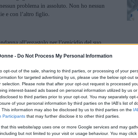
 nessun problema in assoluto. Non ho nessun
 e con l’altro figlio.
condanna all’ergastolo per l’omicidio del suo
Donne -
Do Not Process My Personal Information
inua a leggere dopo la pubblicità
to opt-out of the sale, sharing to third parties, or processing of your per
formation for targeted advertising by us, please use the below opt-out s
r selection. Please note that after your opt-out request is processed y
eing interest-based ads based on personal information utilized by us or
Sindrome di Medea
, prendendo spunto dalla
disclosed to third parties prior to your opt-out. You may separately opt-
e gli infanticidi compiuti da parte delle madri.
losure of your personal information by third parties on the IAB’s list of
o solo le donne; restando sempre nell’ambito
. This information may also be disclosed by us to third parties on the
IA
Participants
that may further disclose it to other third parties.
della leggenda, potremmo prendere in prestito la
osì come descritta da Dante nei canti XXXII e
 that this website/app uses one or more Google services and may gath
including but not limited to your visit or usage behaviour. You may click 
alla storia come il “conte cannibale” che si cibò