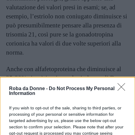
valutazione dei valori presi in esami; se, ad
esempio, l’estriolo non coniugato diminuisce si
può presumibilmente pensare alla presenza di
trisomia 21, così pure se la gonadotropina
corionica ha valori di due volte superiori alla
norma.
Anche con alfafetoproteina che diminuisce al
25-30% si può ipotizzare la sindrome di Down,
mentre se aumenta può essere indicativo di
Roba da Donne -
Do Not Process My Personal
Information
difetti del tubo neurale (il tri test ha una
percentuale di attendibilità in questo senso del
If you wish to opt-out of the sale, sharing to third parties, or
90%) o della parete addominale; in questo caso,
processing of your personal or sensitive information for
targeted advertising by us, please use the below opt-out
si consiglia alla paziente un’ecografia per avere
section to confirm your selection. Please note that after your
un’idea più chiara della situazione.
opt-out request is processed you may continue seeing