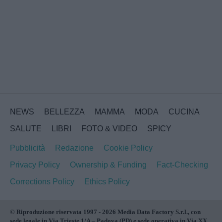
NEWS
BELLEZZA
MAMMA
MODA
CUCINA
SALUTE
LIBRI
FOTO & VIDEO
SPICY
Pubblicità
Redazione
Cookie Policy
Privacy Policy
Ownership & Funding
Fact-Checking
Corrections Policy
Ethics Policy
© Riproduzione riservata 1997 - 2026 Media Data Factory S.r.l., con
sede legale in Via Trieste 1/A – Padova (PD) e sede operativa in Via XX