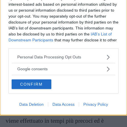
interest-based ads based on personal information utilized by
us or personal information disclosed to third parties prior to
Continua a leggere dopo la pubblicità
your opt-out. You may separately opt-out of the further
disclosure of your personal information by third parties on the
IAB’s list of downstream participants. This information may
also be disclosed by us to third parties on the
IAB’s List of
Qualora tutti i valori portino a pensare
Downstream Participants
that may further disclose it to other
concretamente alla presenza della sindrome di
third parties.
Down, si suggerisce invece di sottoporsi ad una
Please note that this website/app uses one or more Google
Personal Data Processing Opt Outs
amniocentesi
che, pure se comporta una
services and may gather and store information including but
not limited to your visit or usage behaviour. You may click to
Google consents
leggerissima probabilità di aborto (pari allo
grant or deny consent to Google and its third-party tags to
0,5%) permette però di avere un quadro
use your data for below specified purposes in below Google
CONFIRM
consent section.
completo dell’assetto cromosomico del feto.
Alternativi al tri test sono il
duo-test (o bi-test)
Data Deletion
Data Access
Privacy Policy
più translucenza nucale
(non invasivo), che
viene effettuato in tempi più precoci ed è