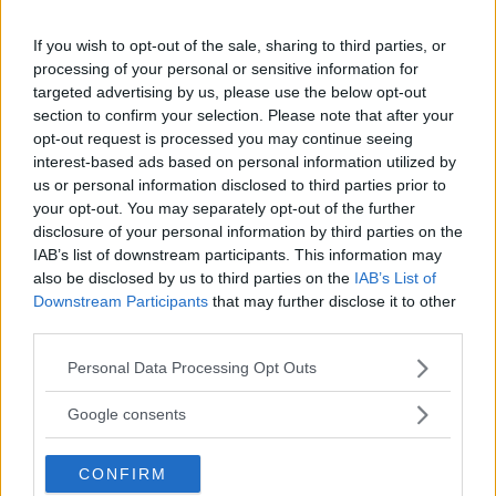
potrà segnalare il giusto percorso di cura, dopo
If you wish to opt-out of the sale, sharing to third parties, or
di che è bene rivolgersi a uno specialista, che
processing of your personal or sensitive information for
targeted advertising by us, please use the below opt-out
può essere uno
psicologo
o un
neuropsichiatra
section to confirm your selection. Please note that after your
infantile
, che grazie a vari incontri, e
opt-out request is processed you may continue seeing
all’osservazione del bambino in diversi
interest-based ads based on personal information utilized by
us or personal information disclosed to third parties prior to
contesti, potrà dare un’idea di diagnosi e una
your opt-out. You may separately opt-out of the further
cura.
disclosure of your personal information by third parties on the
IAB’s list of downstream participants. This information may
also be disclosed by us to third parties on the
IAB’s List of
Continua a leggere dopo la pubblicità
Downstream Participants
that may further disclose it to other
third parties.
Please note that this website/app uses one or more Google
Personal Data Processing Opt Outs
In linea di massima si cerca di evitare di fare
services and may gather and store information including but
not limited to your visit or usage behaviour. You may click to
Google consents
diagnosi, perché il disturbo da deficit di
grant or deny consent to Google and its third-party tags to
attenzione e iperattività è un campo molto
use your data for below specified purposes in below Google
CONFIRM
consent section.
sconosciuto per cui si tende a non sbilanciarsi