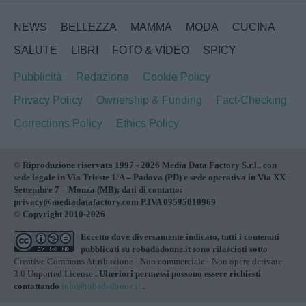
NEWS
BELLEZZA
MAMMA
MODA
CUCINA
SALUTE
LIBRI
FOTO & VIDEO
SPICY
Pubblicità
Redazione
Cookie Policy
Privacy Policy
Ownership & Funding
Fact-Checking
Corrections Policy
Ethics Policy
© Riproduzione riservata 1997 - 2026 Media Data Factory S.r.l., con
sede legale in Via Trieste 1/A – Padova (PD) e sede operativa in Via XX
Settembre 7 – Monza (MB); dati di contatto:
privacy@mediadatafactory.com P.IVA 09595010969
© Copyright 2010-2026
Eccetto dove diversamente indicato, tutti i contenuti
pubblicati su
robadadonne.it
sono rilasciati sotto
Creative Commons Attribuzione - Non commerciale - Non opere derivate
3.0 Unported License
. Ulteriori permessi possono essere richiesti
contattando
info@robadadonne.it
.