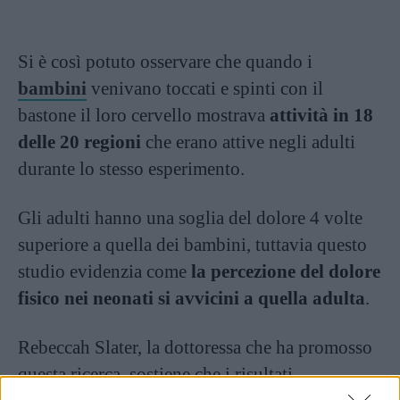
Si è così potuto osservare che quando i
bambini
venivano toccati e spinti con il
bastone il loro cervello mostrava
attività in 18
delle 20 regioni
che erano attive negli adulti
durante lo stesso esperimento.
Gli adulti hanno una soglia del dolore 4 volte
superiore a quella dei bambini, tuttavia questo
studio evidenzia come
la percezione del dolore
fisico nei neonati si avvicini a quella adulta
.
Rebeccah Slater, la dottoressa che ha promosso
questa ricerca, sostiene che i risultati