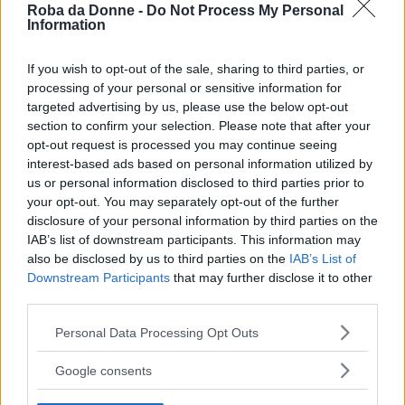
dimostrano che i neonati, contrariamente a
Roba da Donne -
Do Not Process My Personal
quanto certe scuole di pensiero sostengono,
Information
hanno certe reazioni non per riflesso, ma perché
If you wish to opt-out of the sale, sharing to third parties, or
sentono effettivamente male.
processing of your personal or sensitive information for
targeted advertising by us, please use the below opt-out
section to confirm your selection. Please note that after your
Ovviamente i neonati non possono dirci quanto
opt-out request is processed you may continue seeing
male sentono, ma questa ricerca, sempre
interest-based ads based on personal information utilized by
secondo la dottoressa, può evitare a tanti bimbi
us or personal information disclosed to third parties prior to
your opt-out. You may separately opt-out of the further
di sentire male durante alcune
procedure
disclosure of your personal information by third parties on the
mediche
.
IAB’s list of downstream participants. This information may
also be disclosed by us to third parties on the
IAB’s List of
Downstream Participants
that may further disclose it to other
Voi lo sapevate che i neonati hanno la nostra
third parties.
stessa percezione del dolore?
Please note that this website/app uses one or more Google
Personal Data Processing Opt Outs
services and may gather and store information including but
not limited to your visit or usage behaviour. You may click to
Google consents
grant or deny consent to Google and its third-party tags to
Seguici anche su Google News!
use your data for below specified purposes in below Google