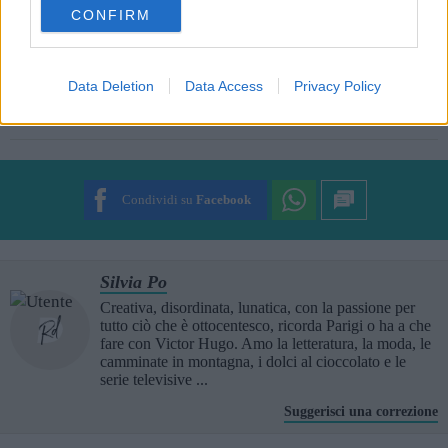
CONFIRM
consent section.
Entra nel nostro canale
Ti è stato utile?
Data Deletion
Data Access
Privacy Policy
Rate this item:
Non ci sono ancora voti.
SUBMIT RATING
Condividi su
Facebook
Silvia Po
Creativa, disordinata, lunatica, con la passione per
tutto ciò che è ottocentesco, ricorda Parigi o ha a che
fare con Victor Hugo. Amo la letteratura, la moda, le
camminate in montagna, i dolci al cioccolato e le
serie televisive ...
Suggerisci una correzione