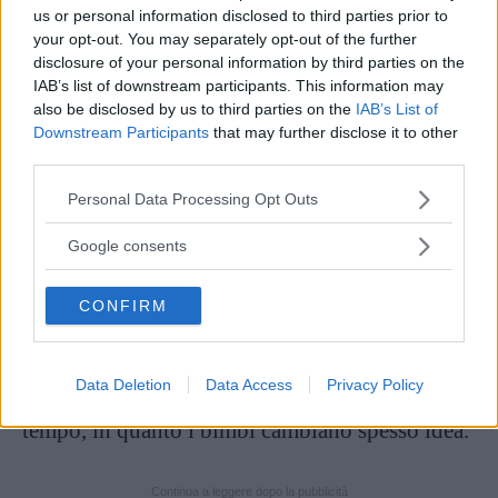
us or personal information disclosed to third parties prior to
your opt-out. You may separately opt-out of the further
disclosure of your personal information by third parties on the
Fonte: web
IAB’s list of downstream participants. This information may
also be disclosed by us to third parties on the
IAB’s List of
Nello svezzamento naturale, il bambino deve
Downstream Participants
that may further disclose it to other
third parties.
essere lasciato libero di avvicinarsi al cibo e di
rapportarsi ad esso, assaggiandolo in modo
Please note that this website/app uses one or more Google
Personal Data Processing Opt Outs
services and may gather and store information including but
graduale e
manipolandolo
con le manine, che
not limited to your visit or usage behaviour. You may click to
Google consents
devono essere pulite; all’inizio il cibo sarà
in
grant or deny consent to Google and its third-party tags to
use your data for below specified purposes in below Google
piccole dosi
e poi si potrà gradualmente
CONFIRM
consent section.
aumentare le quantità, anche in base alle
richieste del piccolo. Se un alimento viene
Data Deletion
Data Access
Privacy Policy
rifiutato si può provare a riproporlo dopo del
tempo, in quanto i bimbi cambiano spesso idea.
Continua a leggere dopo la pubblicità