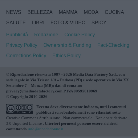
NEWS
BELLEZZA
MAMMA
MODA
CUCINA
SALUTE
LIBRI
FOTO & VIDEO
SPICY
Pubblicità
Redazione
Cookie Policy
Privacy Policy
Ownership & Funding
Fact-Checking
Corrections Policy
Ethics Policy
© Riproduzione riservata 1997 - 2026 Media Data Factory S.r.l., con
sede legale in Via Trieste 1/A – Padova (PD) e sede operativa in Via XX
Settembre 7 – Monza (MB); dati di contatto:
privacy@mediadatafactory.com P.IVA 09595010969
© Copyright 2010-2026
Eccetto dove diversamente indicato, tutti i contenuti
pubblicati su
robadadonne.it
sono rilasciati sotto
Creative Commons Attribuzione - Non commerciale - Non opere derivate
3.0 Unported License
. Ulteriori permessi possono essere richiesti
contattando
info@robadadonne.it
.