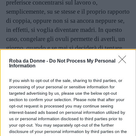
preferisce concentrarsi sul lavoro o,
semplicemente, su se stesse e il proprio rapporto
di coppia, oppure non si sa ancora neppure se,
in effetti, si voglia diventare madri. In questo
caso, congelare gli ovuli permette di averli, un
giorno, quando e se mai si deciderà di tentare
una gravidanza.
Roba da Donne -
Do Not Process My Personal
Information
Ma il congelamento degli ovuli rappresenta una
If you wish to opt-out of the sale, sharing to third parties, or
valida opzione anche per le pazienti che
processing of your personal or sensitive information for
affrontano una particolare condizione medica,
targeted advertising by us, please use the below opt-out
section to confirm your selection. Please note that after your
come un
tumore
, oppure che assumono farmaci
opt-out request is processed you may continue seeing
che possono influire sulla fertilità.
interest-based ads based on personal information utilized by
us or personal information disclosed to third parties prior to
your opt-out. You may separately opt-out of the further
Infine, anche le
persone transgender
, prima di
disclosure of your personal information by third parties on the
effettuare il cambio di sesso da donna a uomo,