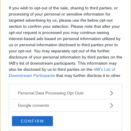
conosciamo bene ogni ingrediente utilizzato,
If you wish to opt-out of the sale, sharing to third parties, or
dosiamo in maniera precisa la quantità di sale e
processing of your personal or sensitive information for
soprattutto non introduciamo nulla di dubbia
targeted advertising by us, please use the below opt-out
section to confirm your selection. Please note that after your
provenienza.
opt-out request is processed you may continue seeing
interest-based ads based on personal information utilized by
5. La rapidità
us or personal information disclosed to third parties prior to
your opt-out. You may separately opt-out of the further
disclosure of your personal information by third parties on the
IAB’s list of downstream participants. This information may
also be disclosed by us to third parties on the
IAB’s List of
Downstream Participants
that may further disclose it to other
third parties.
Please note that this website/app uses one or more Google
Personal Data Processing Opt Outs
services and may gather and store information including but
not limited to your visit or usage behaviour. You may click to
Google consents
grant or deny consent to Google and its third-party tags to
use your data for below specified purposes in below Google
CONFIRM
consent section.
Fonte: boredbug.com